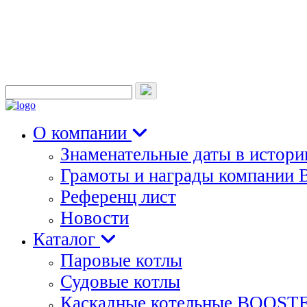
+7 495 988-76-26
Запрос
для
поиска:
О компании
Знаменательные даты в истор
Грамоты и награды компани
Референц лист
Новости
Каталог
Паровые котлы
Судовые котлы
Каскадные котельные BOOST